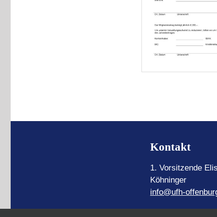
Kontakt
1. Vorsitzende Eli
Köhninger
info@ufh-offenbur
0781/205 531 36